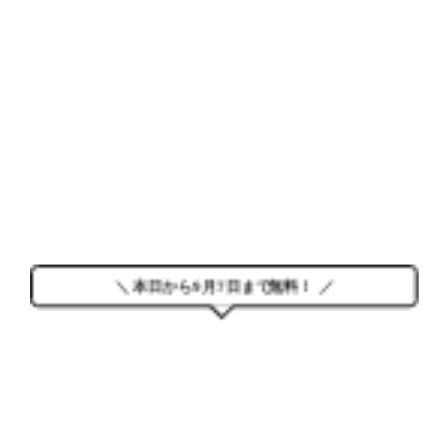
注意点
無料期間
：登録画面に表示される開始日と終了
日
対象話数
：「京都決戦篇」は配信済みの回のみ
視聴可能
対象区分
：見放題作品か、別料金のレンタル・
購入作品か
自動更新
：無料期間終了後の契約と月額料金
複数回利用
：無料トライアルは1人1回限り
＼ 本日から9月7日まで無料！ ／
31日間無料!!
▶
U-NEXTで今すぐ無料登録