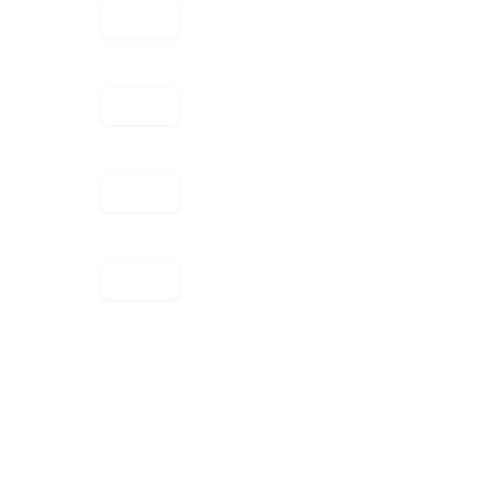
× 配信なし
TELASA
× 配信なし
ABEMAプレミアム
× 配信なし
ディズニープラス
× 配信なし
TSUTAYA DISCAS
『ちるらん新撰組鎮魂歌』配信サービス比較表【2026年7月最新】
◎見放題（おすすめ）
○見放題
△レンタル/一部のみ
○DVD
×配
信なし
U-NEXTでは見放題配信中