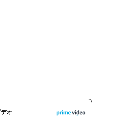
🎬 アニメ特化のVOD
🇷 韓流作品が見放題のVOD
した。コスパと満足度を両立できるサービスばか
ビデオ