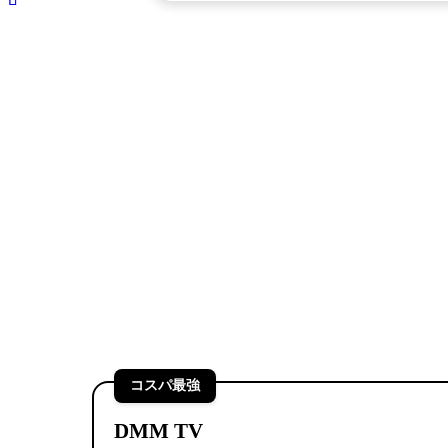
💰 コスパ重視のVOD
📺 見放題作品数が豊富なV
月額料金を節約したい方必見！
月額1,000円以
コスパ最強
DMM TV