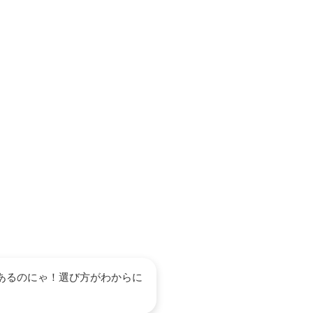
＼目的別おすすめVOD／
なたに最適なサービスは
なたに、
目的別におすすめの動画配信サービス
を厳選紹介！料
あるのにゃ！選び方がわからに