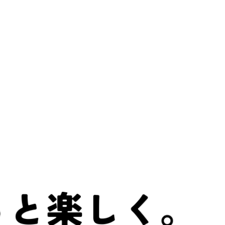
国内ドラマ
アニメ
洋画
スポーツ
ミルレコとは？
About us
運営会社
Company
プライバシーポリシー
消費者志向自主宣言
お問い合わせ
Infomation