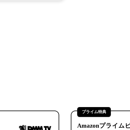
＼コスパ重視なら／
月額1,000円以下の最強VOD3選

OD
下
で作品数も豊富な、お財布に優しいVODを厳選しま
りです。
プライム特典
Amazonプライム